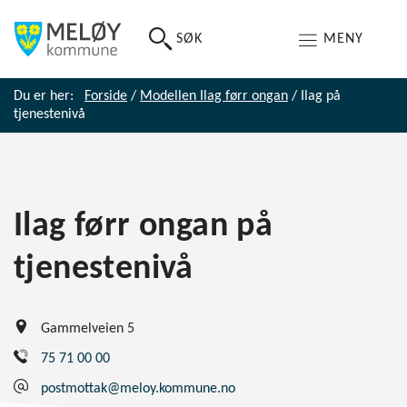
SØK
MENY
Du er her:
Forside
/
Modellen Ilag førr ongan
/
Ilag på
tjenestenivå
Ilag førr ongan på
tjenestenivå
Gammelveien 5
75 71 00 00
postmottak@meloy.kommune.no