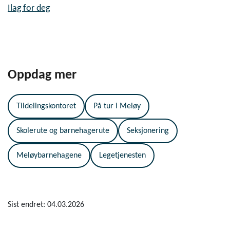
Ilag for deg
Oppdag mer
Tildelingskontoret
På tur i Meløy
Skolerute og barnehagerute
Seksjonering
Meløybarnehagene
Legetjenesten
Sist endret: 04.03.2026