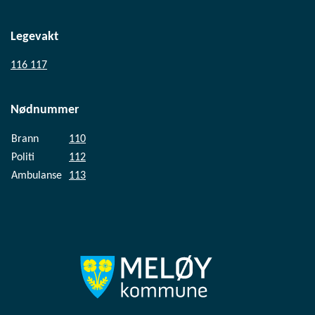
Legevakt
116 117
Nødnummer
Brann
110
Politi
112
Ambulanse
113