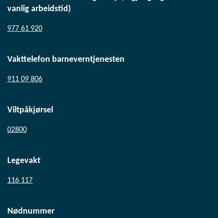
vanlig arbeidstid)
977 61 920
Vakttelefon barneverntjenesten
911 09 806
Viltpåkjørsel
02800
Legevakt
116 117
Nødnummer