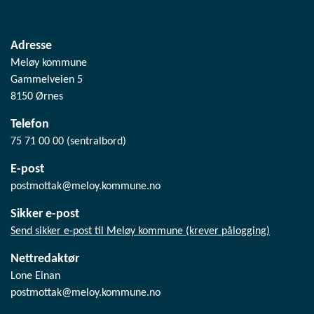
Adresse
Meløy kommune
Gammelveien 5
8150 Ørnes
Telefon
75 71 00 00 (sentralbord)
E-post
postmottak@meloy.kommune.no
Sikker e-post
Send sikker e-post til Meløy kommune (krever pålogging)
Nettredaktør
Lone Einan
postmottak@meloy.kommune.no