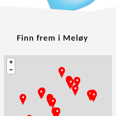
Finn frem i Meløy
+
−