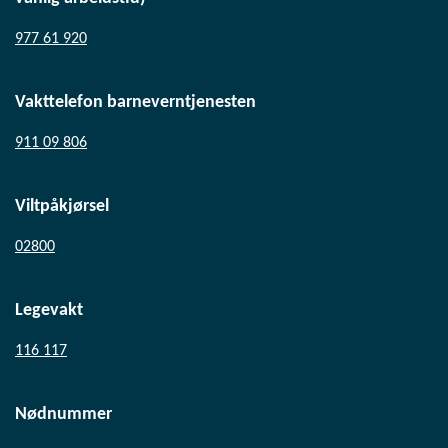
977 61 920
Vakttelefon barneverntjenesten
911 09 806
Viltpåkjørsel
02800
Legevakt
116 117
Nødnummer