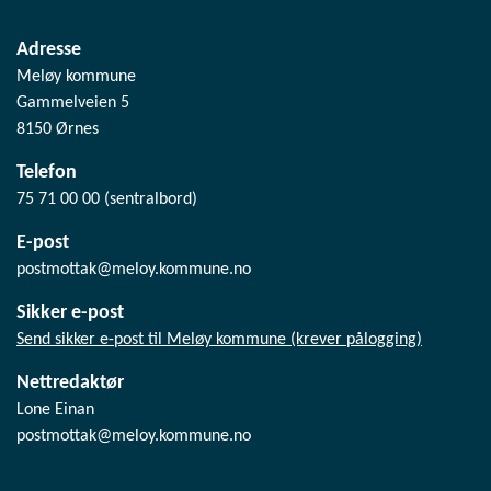
Adresse
Meløy kommune
Gammelveien 5
8150 Ørnes
Telefon
75 71 00 00 (sentralbord)
E-post
postmottak@meloy.kommune.no
Sikker e-post
Send sikker e-post til Meløy kommune (krever pålogging)
Nettredaktør
Lone Einan
postmottak@meloy.kommune.no