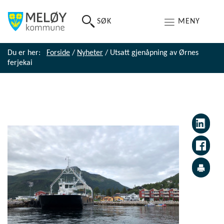
SØK
MENY
Du er her:
Forside
/
Nyheter
/
Utsatt gjenåpning av Ørnes
ferjekai