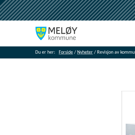
Du er her:
Forside
/
Nyheter
/
Revisjon av kommun