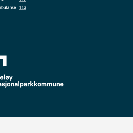
bulanse
113