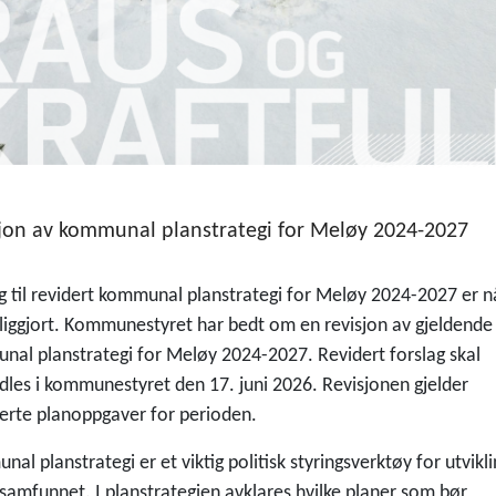
jon av kommunal planstrategi for Meløy 2024-2027
g til revidert kommunal planstrategi for Meløy 2024-2027 er n
liggjort. Kommunestyret har bedt om en revisjon av gjeldende
al planstrategi for Meløy 2024-2027. Revidert forslag skal
les i kommunestyret den 17. juni 2026. Revisjonen gjelder
terte planoppgaver for perioden.
al planstrategi er et viktig politisk styringsverktøy for utvikl
amfunnet. I planstrategien avklares hvilke planer som bør