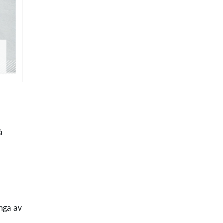
å
inga av