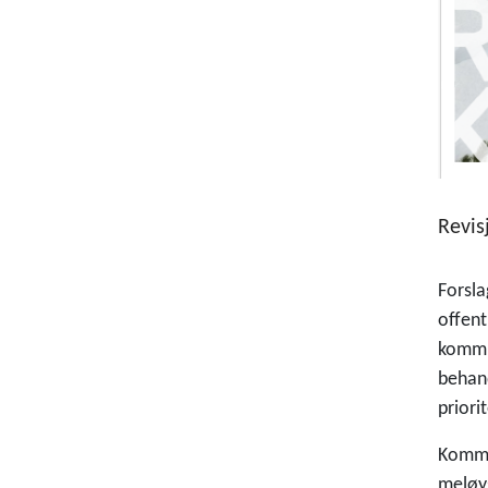
Revis
Forsla
offent
kommun
behand
priori
Kommun
meløys