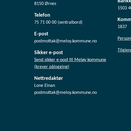
Bank
8150 Ørnes
1503 4
Telefon
Komm
75 71 00 00 (sentralbord)
1837
E-post
Person
postmottak@meloy.kommune.no
Tilgje
Sikker e-post
Send sikker e-post til Meløy kommune
(krever pålogging)
Nettredaktør
Lone Einan
postmottak@meloy.kommune.no