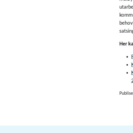
utarbe
kommun
behov 
satsi
Her ka
Publise