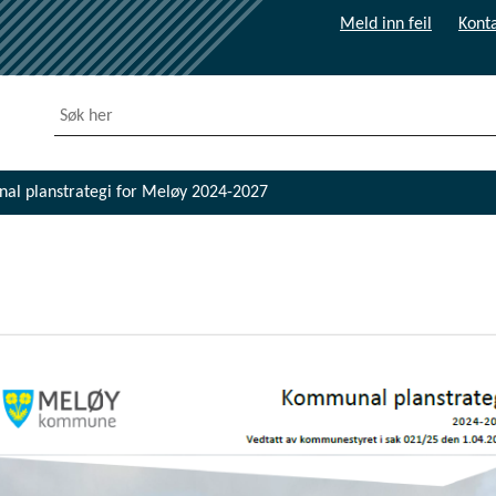
Meld inn feil
Konta
al planstrategi for Meløy 2024-2027