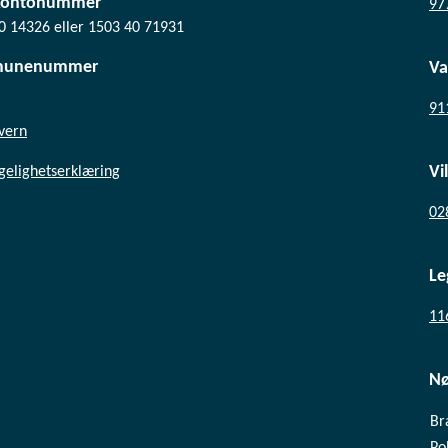
kontonummer
97
0 14326 eller 1503 40 71931
unenummer
Va
91
vern
Vi
ngelighetserklæring
02
Le
11
N
Br
Pol