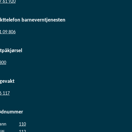
7 61 920
kttelefon barneverntjenesten
1 09 806
ltpåkjørsel
800
gevakt
6 117
ødnummer
ann
110
iti
112