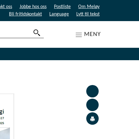
kt oss
Jobbe hos oss
Postliste
Om Meløy
Bli fritidskontakt
Language
Lytt til tekst
MENY