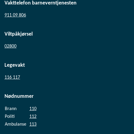
Vakttelefon barneverntjenesten
911 09 806
Viltpåkjørsel
02800
Legevakt
116 117
Nødnummer
Brann
110
Politi
112
Ambulanse
113