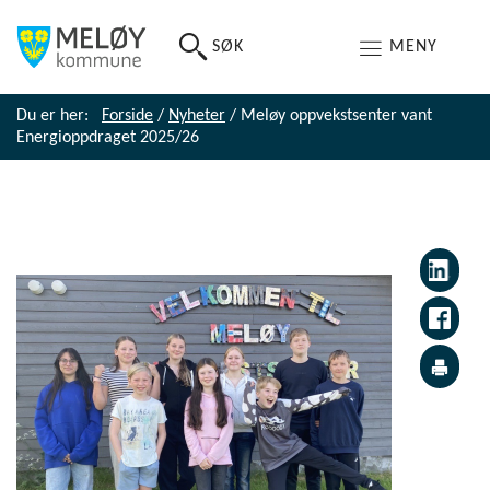
SØK
MENY
Du er her:
Forside
/
Nyheter
/
Meløy oppvekstsenter vant
Energioppdraget 2025/26