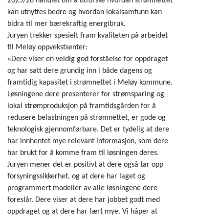
2025/26 handlet om å utforske hvordan strømnettet
kan utnyttes bedre og hvordan lokalsamfunn kan
bidra til mer bærekraftig energibruk.
Juryen trekker spesielt fram kvaliteten på arbeidet
til Meløy oppvekstsenter:
«Dere viser en veldig god forståelse for oppdraget
og har satt dere grundig inn i både dagens og
framtidig kapasitet i strømnettet i Meløy kommune.
Løsningene dere presenterer for strømsparing og
lokal strømproduksjon på framtidsgården for å
redusere belastningen på strømnettet, er gode og
teknologisk gjennomførbare. Det er tydelig at dere
har innhentet mye relevant informasjon, som dere
har brukt for å komme fram til løsningen deres.
Juryen mener det er positivt at dere også tar opp
forsyningssikkerhet, og at dere har laget og
programmert modeller av alle løsningene dere
foreslår. Dere viser at dere har jobbet godt med
oppdraget og at dere har lært mye. Vi håper at