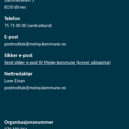
Gammelveien 5
8150 Ørnes
Telefon
75 71 00 00 (sentralbord)
E-post
postmottak@meloy.kommune.no
Sikker e-post
Send sikker e-post til Meløy kommune (krever pålogging)
Nettredaktør
Lone Einan
postmottak@meloy.kommune.no
Organisasjonsnummer