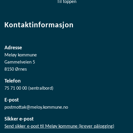
Til toppen
Kontaktinformasjon
Adresse
Meløy kommune
Gammelveien 5
8150 Ørnes
Telefon
75 71 00 00 (sentralbord)
E-post
postmottak@meloy.kommune.no
Sikker e-post
Send sikker e-post til Meløy kommune (krever pålogging)