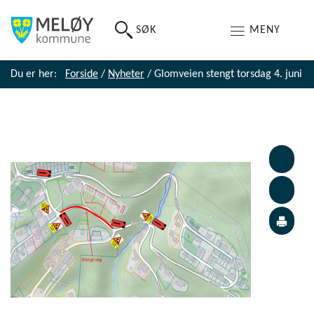
SØK
MENY
Du er her:
Forside
/
Nyheter
/
Glomveien stengt torsdag 4. juni