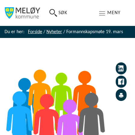
SØK
MENY
Du er her:
Forside
/
Nyheter
/
Formannskapsmøte 19. mars