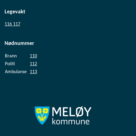
Legevakt
116 117
Nødnummer
Brann
110
Politi
112
Ambulanse
113